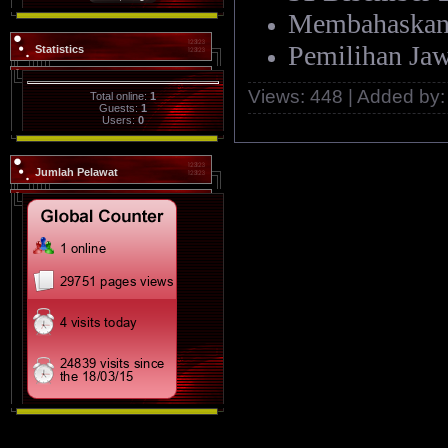
Membahaskan
Pemilihan Ja
Statistics
Views:
448
|
Added by:
Total online:
1
Guests:
1
Users:
0
Jumlah Pelawat