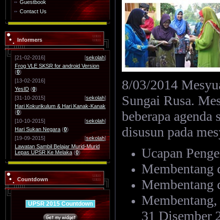
Guestbook
Contact Us
Informers
[21-02-2016]
[
sekolah
]
Frog VLE SKSR for android Version
(
0
)
8/03/2014 Mesyua
[13-02-2016]
YesID
(
0
)
Sungai
Rusa. Mes
[31-10-2015]
[
sekolah
]
Hari Kokurikulum & Hari Kanak-Kanak
beberapa agenda
(
0
)
[10-10-2015]
[
sekolah
]
disusun pada mes
Hari Sukan Negara
(
0
)
[19-09-2015]
[
sekolah
]
Lawatan Sambil Belajar Murid-Murid
Ucapan Penge
Lepas UPSR Ke Melaka
(
0
)
Membentang d
Countdown
Membentang d
Membentang, 
UPSR 2015 Countdown
31 Disember 