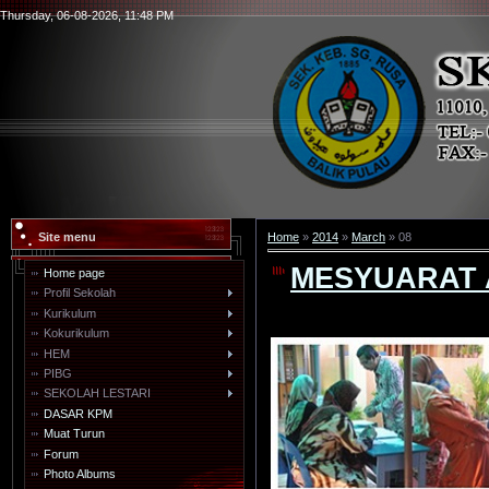
Thursday, 06-08-2026, 11:48 PM
Site menu
Home
»
2014
»
March
»
08
MESYUARAT 
Home page
Profil Sekolah
Kurikulum
Kokurikulum
HEM
PIBG
SEKOLAH LESTARI
DASAR KPM
Muat Turun
Forum
Photo Albums