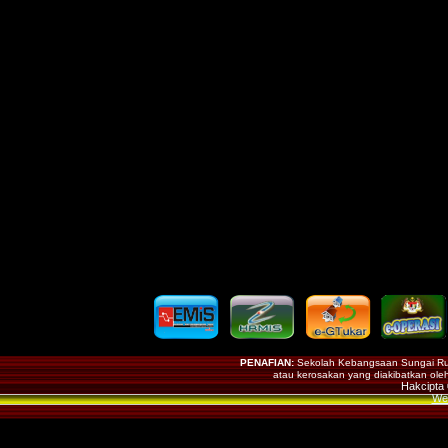
PENAFIAN:
Sekolah Kebangsaan Sungai Rus
atau kerosakan yang diakibatkan ole
Hakcipta
Web