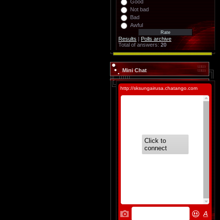
Good
Not bad
Bad
Awful
Results
|
Polls archive
Total of answers:
20
Mini Chat