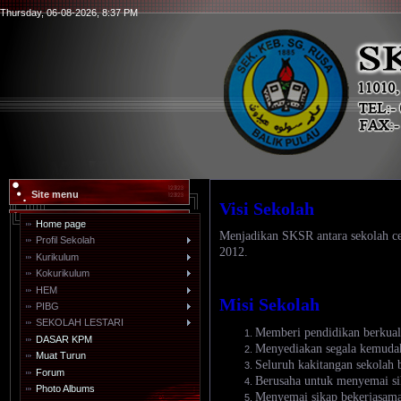
Thursday, 06-08-2026, 8:37 PM
Site menu
Visi Sekolah
Home page
Menjadikan SKSR antara sekolah c
Profil Sekolah
2012.
Kurikulum
Kokurikulum
HEM
Misi Sekolah
PIBG
SEKOLAH LESTARI
Memberi pendidikan berkuali
DASAR KPM
Menyediakan segala kemudah
Muat Turun
Seluruh kakitangan sekolah
Forum
Berusaha untuk menyemai si
Photo Albums
Menyemai sikap bekerjasama