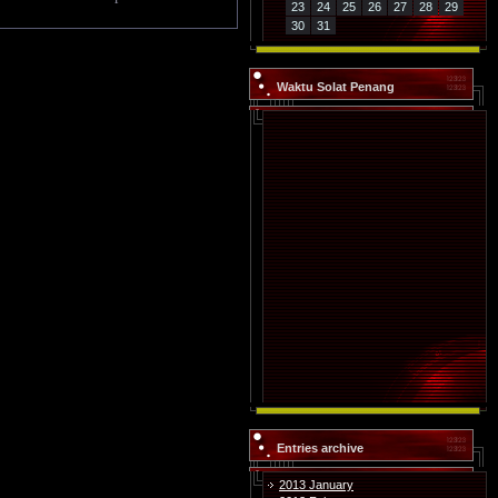
23
24
25
26
27
28
29
30
31
Waktu Solat Penang
Entries archive
2013 January