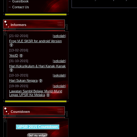
Guestbook
Contact Us
Informers
[21-02-2016]
[
sekolah
]
Frog VLE SKSR for android Version
(
0
)
[13-02-2016]
YesID
(
0
)
[31-10-2015]
[
sekolah
]
Hari Kokurikulum & Hari Kanak-Kanak
(
0
)
[10-10-2015]
[
sekolah
]
Hari Sukan Negara
(
0
)
[19-09-2015]
[
sekolah
]
Lawatan Sambil Belajar Murid-Murid
Lepas UPSR Ke Melaka
(
0
)
Countdown
UPSR 2015 Countdown