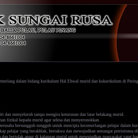
emerlang dalam bidang kurikulum Hal Ehwal murid dan kokurikulum di Pering
ti dan menyeluruh tampa mengira keturunan dan latar belakang murid.
an fizikal kepada murid agar selesa dan menyeronokkan.
 berusaha bersungguh-sungguh untuk mencipta kecemerlangan pelajar dalam ku
kap pelajar yang berakhlak, bertakwa dan mewujudkan semangat petriotisma di
 dan bertolak ansur di kalangan murid untuk mewujudkan masyarakat yang ha