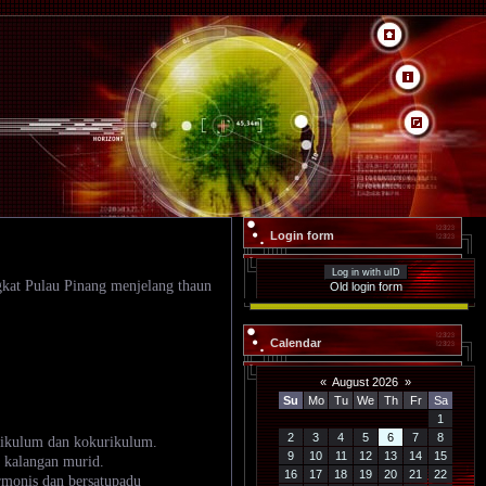
Login form
Log in with uID
kat Pulau Pinang menjelang thaun
Old login form
Calendar
«
August 2026
»
Su
Mo
Tu
We
Th
Fr
Sa
1
2
3
4
5
6
7
8
rikulum dan kokurikulum.
9
10
11
12
13
14
15
 kalangan murid.
16
17
18
19
20
21
22
rmonis dan bersatupadu