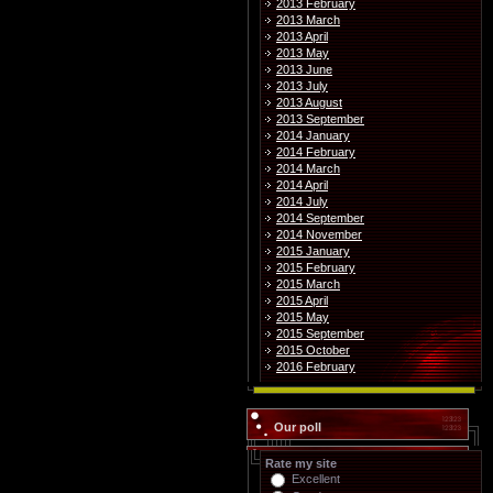
2013 February
2013 March
2013 April
2013 May
2013 June
2013 July
2013 August
2013 September
2014 January
2014 February
2014 March
2014 April
2014 July
2014 September
2014 November
2015 January
2015 February
2015 March
2015 April
2015 May
2015 September
2015 October
2016 February
Our poll
Rate my site
Excellent