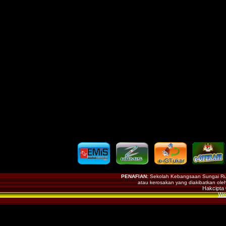
PENAFIAN:
Sekolah Kebangsaan Sungai Rus
atau kerosakan yang diakibatkan ole
Hakcipta
Web