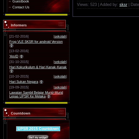
Guestbook
Views:
523
|
Added by:
sksr
|
Date
Contact Us
Informers
[21-02-2016]
[
sekolah
]
Frog VLE SKSR for android Version
(
0
)
[13-02-2016]
YesID
(
0
)
[31-10-2015]
[
sekolah
]
Hari Kokurikulum & Hari Kanak-Kanak
(
0
)
[10-10-2015]
[
sekolah
]
Hari Sukan Negara
(
0
)
[19-09-2015]
[
sekolah
]
Lawatan Sambil Belajar Murid-Murid
Lepas UPSR Ke Melaka
(
0
)
Countdown
UPSR 2015 Countdown